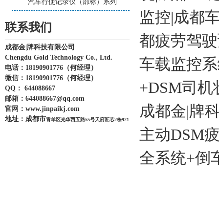
汽车行使记录仪（部标）系列
监控|成都
联系我们
都疲劳驾驶
成都金|牌科技有限公司
Chengdu Gold Technology Co., Ltd.
车载监控系
电话：18190901776（何经理）
微信：
18190901776
（何经理）
+DSM司
QQ： 644088667
邮箱：
644088667@qq.com
成都金|牌
官网：
www.jinpaikj.com
地址：
成都市
青羊区光华西五路55号天府匠芯2栋921
主动DSM
全系统+倒