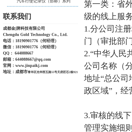
汽车行使记录仪（部标）系列
第一类：省
级的线上服
联系我们
1.分公司注
成都金|牌科技有限公司
Chengdu Gold Technology Co., Ltd.
门（审批部
电话：18190901776（何经理）
微信：
18190901776
（何经理）
2.“中华人
QQ： 644088667
邮箱：
644088667@qq.com
公司名称（分
官网：
www.jinpaikj.com
地址：
成都市
青羊区光华西五路55号天府匠芯2栋921
地址“总公司
政区域”，经
3.审核的线
管理实施细则